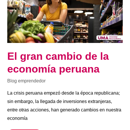
la
economía
peruana
El gran cambio de la
economía peruana
Blog emprendedor
La crisis peruana empezó desde la época republicana;
sin embargo, la llegada de inversiones extranjeras,
entre otras acciones, han generado cambios en nuestra
economía