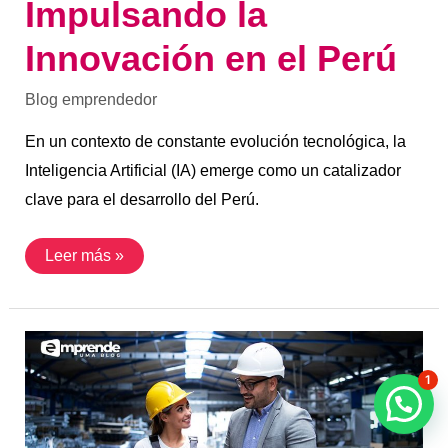
Impulsando la
Innovación en el Perú
Blog emprendedor
En un contexto de constante evolución tecnológica, la
Inteligencia Artificial (IA) emerge como un catalizador
clave para el desarrollo del Perú.
Leer más »
La
Ingeniería
Industrial
1
y
el
desarrollo
de