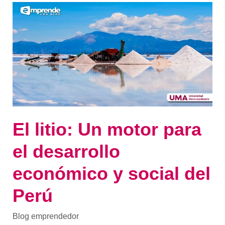
El
litio:
Un
motor
para
el
desarrollo
económico
y
social
del
Perú
El litio: Un motor para
el desarrollo
económico y social del
Perú
Blog emprendedor