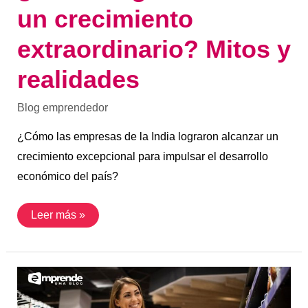
un crecimiento
extraordinario? Mitos y
realidades
Blog emprendedor
¿Cómo las empresas de la India lograron alcanzar un
crecimiento excepcional para impulsar el desarrollo
económico del país?
Leer más »
El
gran
cambio
de