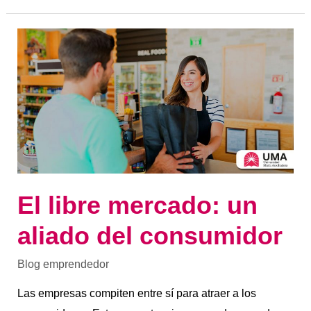
El
libre
mercado:
un
aliado
del
consumidor
El libre mercado: un
aliado del consumidor
Blog emprendedor
Las empresas compiten entre sí para atraer a los