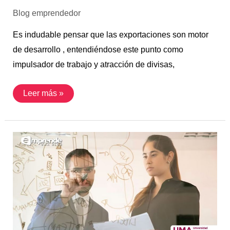
Blog emprendedor
Es indudable pensar que las exportaciones son motor
de desarrollo , entendiéndose este punto como
impulsador de trabajo y atracción de divisas,
Leer más »
La
revolución
de
la
gestión
de
proyectos:
Agilidad
para
el
éxito