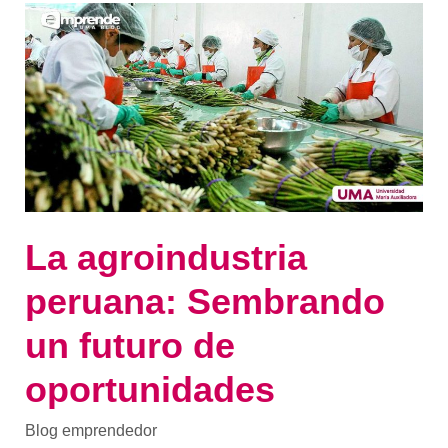
La
agroindustria
peruana:
Sembrando
un
futuro
de
oportunidades
La agroindustria
peruana: Sembrando
un futuro de
oportunidades
Blog emprendedor