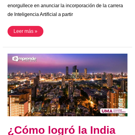
enorgullece en anunciar la incorporación de la carrera
de Inteligencia Artificial a partir
Leer más »
¿Cómo
logró
la
India
un
crecimiento
extraordinario?
Mitos
y
realidades
¿Cómo logró la India