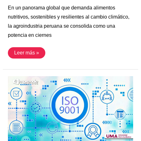
En un panorama global que demanda alimentos
nutritivos, sostenibles y resilientes al cambio climático,
la agroindustria peruana se consolida como una
potencia en ciernes
Leer más »
Ingeniería
Industrial
y
la
certificación
ISO
9001:
La
llave
al
éxito
profesional