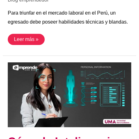
Para triunfar en el mercado laboral en el Perú, un
egresado debe poseer habilidades técnicas y blandas.
Leer más »
Cómo
la
Inteligencia
Artificial
está
revolucionando
la
ciencia
de
la
salud:
aplicaciones
y
avances
en
diagnóstico