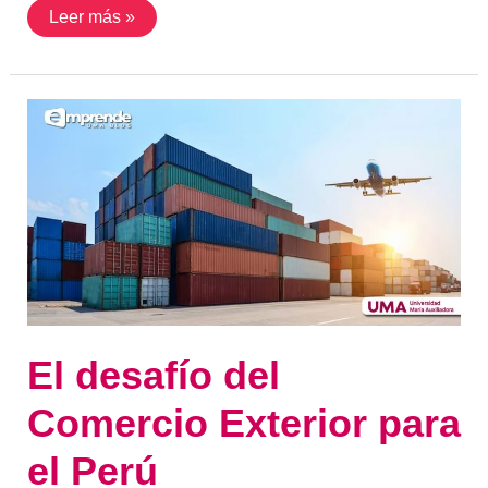
Leer más »
El
desafío
del
Comercio
Exterior
para
el
Perú
El desafío del
Comercio Exterior para
el Perú