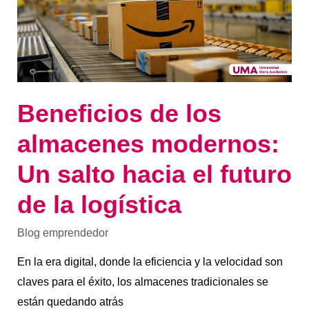
salto
hacia
el
futuro
de
la
logística
Beneficios de los
almacenes modernos:
Un salto hacia el futuro
de la logística
Blog emprendedor
En la era digital, donde la eficiencia y la velocidad son
claves para el éxito, los almacenes tradicionales se
están quedando atrás