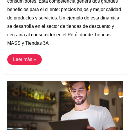
consumidores. Esta competencia genera dos grandes
beneficios para el cliente: precios bajos y mejor calidad
de productos y servicios. Un ejemplo de esta dinámica
se desarrolla en el sector de tiendas de descuento y
cercanía al consumidor en el Perú, donde Tiendas
MASS y Tiendas 3A
Leer más »
La
administración
en
las
MYPEs
peruanas:
desafíos
actuales
y
el
rol