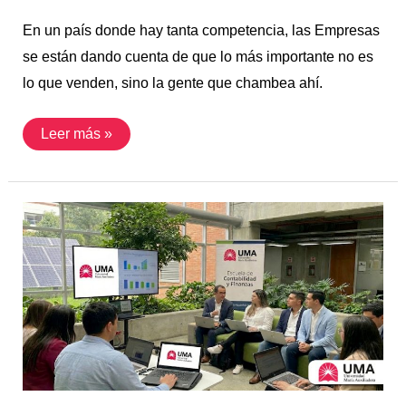
En un país donde hay tanta competencia, las Empresas
se están dando cuenta de que lo más importante no es
lo que venden, sino la gente que chambea ahí.
Leer más »
¿Qué
son
las
NIIF
S1
y
S2?