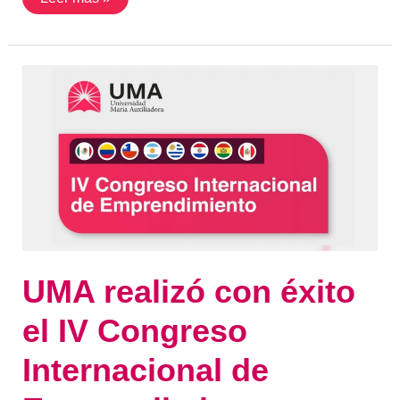
UMA
realizó
con
éxito
el
IV
Congreso
Internacional
de
Emprendimiento
con
expertos
de
8
países
UMA realizó con éxito
latinoamericanos
el IV Congreso
Internacional de