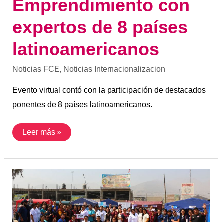
Emprendimiento con
expertos de 8 países
latinoamericanos
Noticias FCE
,
Noticias Internacionalizacion
Evento virtual contó con la participación de destacados
ponentes de 8 países latinoamericanos.
Leer más »
Escuela
de
Posgrado
de
la
UMA
organiza