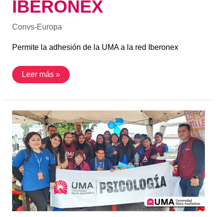
IBERONEX
Convs-Europa
Permite la adhesión de la UMA a la red Iberonex
Leer más »
Universidad
María
Auxiliadora
Promueve
la
Calidad
Académica
y
el
Compromiso
Social
en
el
Día