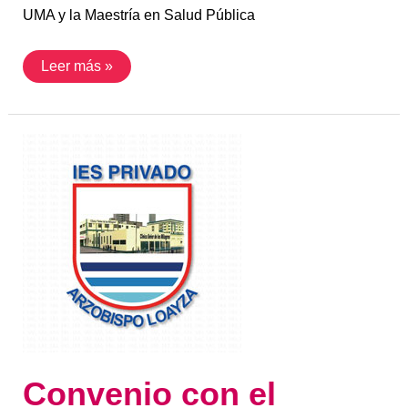
UMA y la Maestría en Salud Pública
Leer más »
Convenio
con
el
Instituto
Arzobispo
Loayza
Convenio con el