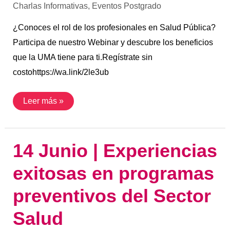
Charlas Informativas
,
Eventos Postgrado
¿Conoces el rol de los profesionales en Salud Pública?
Participa de nuestro Webinar y descubre los beneficios
que la UMA tiene para ti.Regístrate sin
costohttps://wa.link/2le3ub
Leer más »
14
14 Junio | Experiencias
Junio
|
exitosas en programas
Experiencias
exitosas
en
preventivos del Sector
programas
preventivos
del
Salud
Sector
Salud