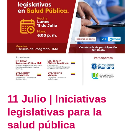
salud
pública
11 Julio | Iniciativas
legislativas para la
salud pública