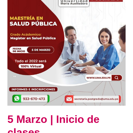
Inicio
de
clases
5 Marzo | Inicio de
clases