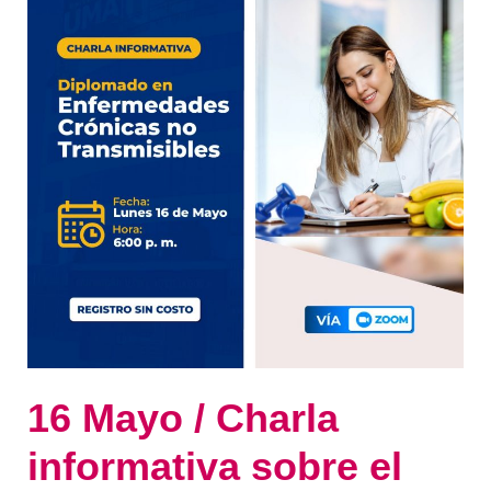
informativa
sobre
el
Diplomado
en
Enfermedades
crónicas
no
transmisibles
16 Mayo / Charla
informativa sobre el