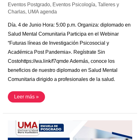
Eventos Postgrado
,
Eventos Psicología
,
Talleres y
Charlas
,
UMA agenda
Día. 4 de Junio Hora: 5:00 p.m. Organiza: diplomado en
Salud Mental Comunitaria Participa en el Webinar
“Futuras líneas de Investigación Psicosocial y
Académica Post Pandemia». Regístrate Sin
Costohttps://wa.link/f7qmde Además, conoce los
beneficios de nuestro diplomado en Salud Mental
Comunitaria dirigido a profesionales de la salud.
Leer más »
16
Mayo
/
Charla