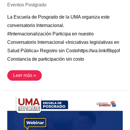
Eventos Postgrado
La Escuela de Posgrado de la UMA organiza este
conversatorio Internacional.
#Internacionalización Participa en nuestro
Conversatorio Internacional «Iniciativas legislativas en
Salud Pública» Registro sin Costohttps://wa.link/8bpjof
Constancia de participación sin costo
Leer más »
22
Junio
|
Rol
de
los
profesionales