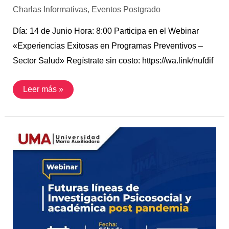
Charlas Informativas
,
Eventos Postgrado
Día: 14 de Junio Hora: 8:00 Participa en el Webinar
«Experiencias Exitosas en Programas Preventivos –
Sector Salud» Regístrate sin costo: https://wa.link/nufdif
Leer más »
4
Jun
|
futuras
líneas
de
investigación
psicosocial
y
académica
post
pandemia