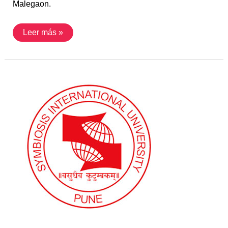
Malegaon.
Leer más »
Convenio
con
Symbiosis
University
(India)