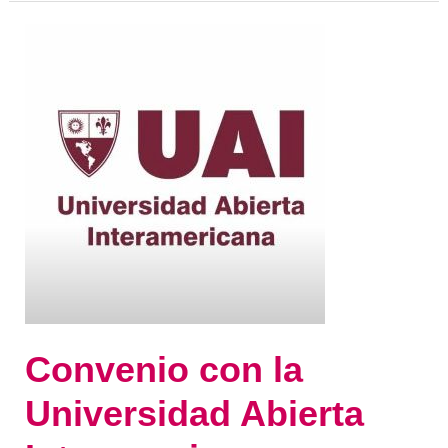
Convenio
con
la
Universidad
Abierta
Interamericana
Convenio con la
Universidad Abierta