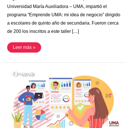
Universidad María Auxiliadora – UMA, impartió el
programa “Emprende UMA: mi idea de negocio” dirigido
a escolares de quinto año de secundaria. Fueron cerca
de 200 los inscritos a este taller […]
Leer más »
Indicadores
de
gestión
global
de
negocios
e
indicadores
de
gestión
de
personas.