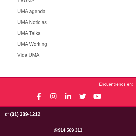
TVUMA
UMA agenda
UMA Noticias
UMA Talks
UMA Working
Vida UMA
Encuéntrenos en:
F
I
L
T
Y
a
n
i
w
o
c
s
n
i
u
(01) 389-1212
e
t
k
t
t
b
a
e
t
u
o
g
d
e
b
914 569 313