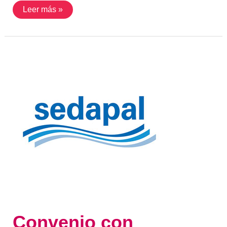
Leer más »
Convenio
con
SEDAPAL
Convenio con