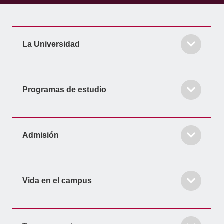
o
r
i
r
e
k
a
n
-
m
-
f
i
La Universidad
n
Programas de estudio
Admisión
Vida en el campus