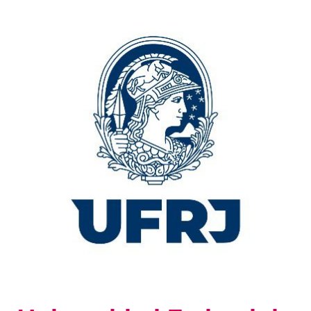
Universidad
Federal
de
Río
de
Janeiro
(Brasil)