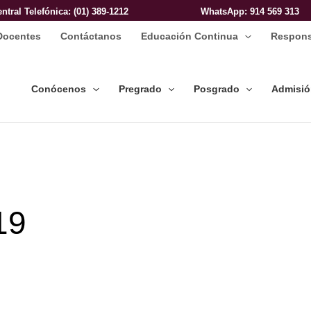
entral Telefónica: (01) 389-1212
WhatsApp
: 914 569 313
Docentes
Contáctanos
Educación Continua
Respons
Conócenos
Pregrado
Posgrado
Admisi
19