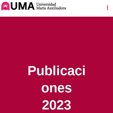
Ir
Ma
al
Me
contenido
Publicaci
ones
2023