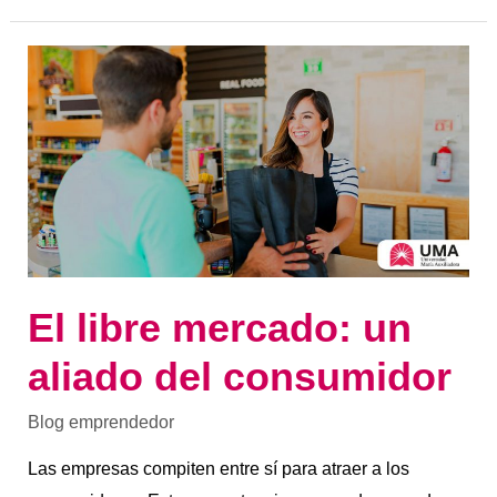
El
libre
mercado:
un
aliado
del
consumidor
El libre mercado: un
aliado del consumidor
Blog emprendedor
Las empresas compiten entre sí para atraer a los