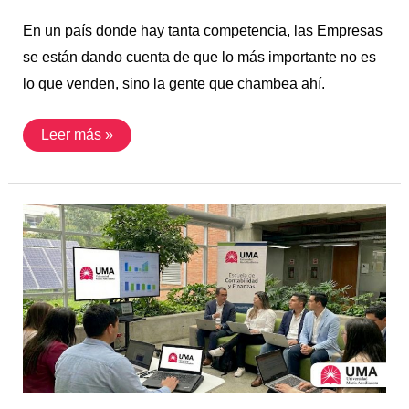
En un país donde hay tanta competencia, las Empresas
se están dando cuenta de que lo más importante no es
lo que venden, sino la gente que chambea ahí.
Leer más »
¿Qué
son
las
NIIF
S1
y
S2?