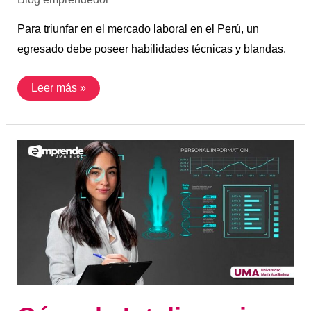
Para triunfar en el mercado laboral en el Perú, un
egresado debe poseer habilidades técnicas y blandas.
Leer más »
Cómo
la
Inteligencia
Artificial
está
revolucionando
la
ciencia
de
la
salud:
aplicaciones
y
avances
en
diagnóstico