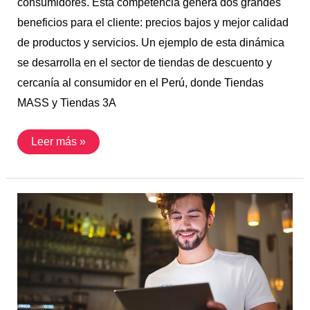
consumidores. Esta competencia genera dos grandes
beneficios para el cliente: precios bajos y mejor calidad
de productos y servicios. Un ejemplo de esta dinámica
se desarrolla en el sector de tiendas de descuento y
cercanía al consumidor en el Perú, donde Tiendas
MASS y Tiendas 3A
Leer más »
La
administración
en
las
MYPEs
peruanas:
desafíos
actuales
y
el
rol