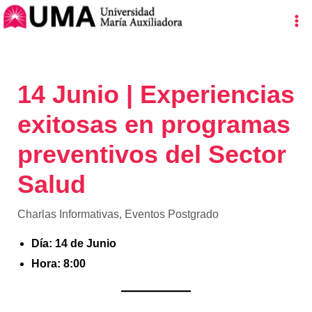
Ir
Navegación
Ma
al
de
Me
contenido
entradas
14 Junio | Experiencias
exitosas en programas
preventivos del Sector
Salud
Charlas Informativas
,
Eventos Postgrado
Día: 14 de Junio
Hora: 8:00