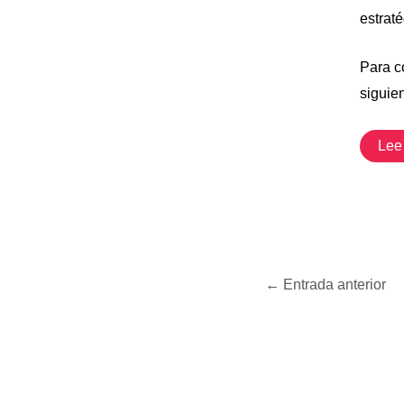
estrat
Para c
siguie
Lee
←
Entrada anterior