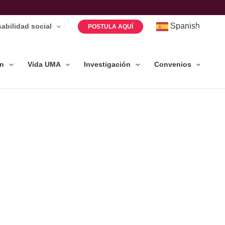
Spanish
abilidad social
POSTULA AQUÍ
ón
Vida UMA
Investigación
Convenios