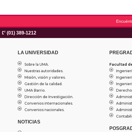
Encuént
(01) 389-1212
LA UNIVERSIDAD
PREGRA
Sobre la UMA.
Facultad d
Nuestras autoridades.
Ingenierí
Misión, visión y valores.
Ingenier
Gestión de la calidad.
Ingenierí
UMA Barrio.
Derecho
Dirección de Investigación.
Administ
Convenios internacionales.
Administ
Convenios nacionales.
Administ
Contabili
NOTICIAS
POSGRA