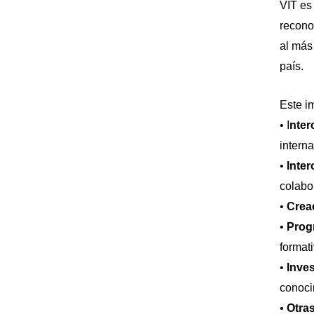
VIT es
recono
al más
país.
Este i
• I
nter
intern
•
Inter
colabo
•
Crea
•
Prog
format
•
Inves
conoci
•
Otras