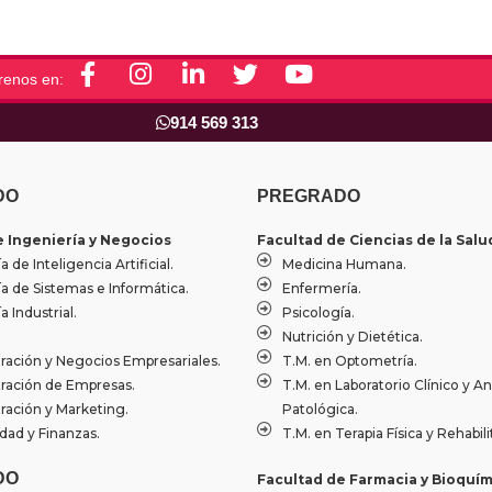
F
I
L
T
Y
renos en:
a
n
i
w
o
c
s
n
i
u
914 569 313
e
t
k
t
t
b
a
e
t
u
o
g
d
e
b
DO
PREGRADO
o
r
i
r
e
e Ingeniería y Negocios
Facultad de Ciencias de la Salu
k
a
n
a de Inteligencia Artificial.
Medicina Humana.
-
m
-
ía de Sistemas e Informática.
Enfermería.
f
i
a Industrial.
Psicología.
n
Nutrición y Dietética.
ración y Negocios Empresariales.
T.M. en Optometría.
ración de Empresas.
T.M. en Laboratorio Clínico y A
ración y Marketing.
Patológica.
dad y Finanzas.
T.M. en Terapia Física y Rehabili
DO
Facultad de Farmacia y Bioquím