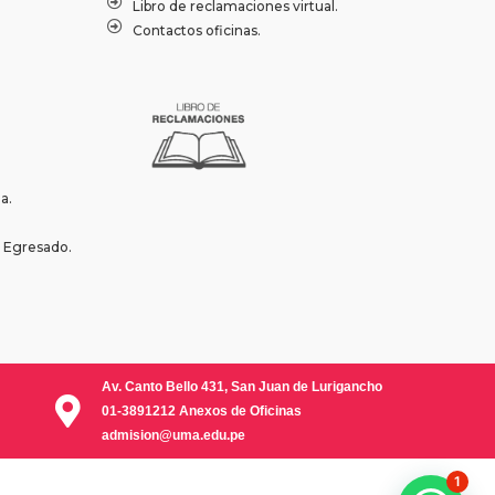
Libro de reclamaciones virtual.
Contactos oficinas.
a.
l Egresado.
Av. Canto Bello 431, San Juan de Lurigancho
01-3891212 Anexos de Oficinas
admision@uma.edu.pe
1