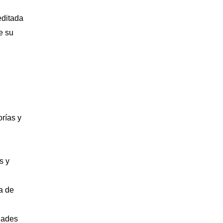
editada
e su
rías y
s y
a de
dades