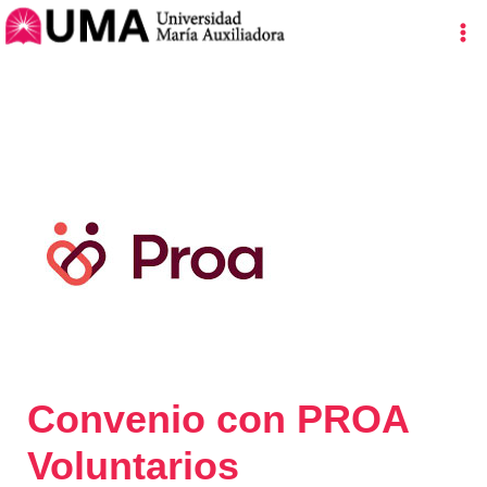
Ir
Navegación
Ma
al
de
Me
contenido
entradas
Convenio con PROA
Voluntarios