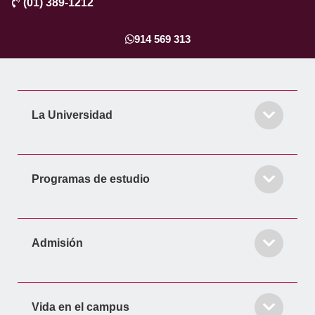
(01) 389-1212
e
t
k
t
t
b
a
e
t
u
o
g
d
e
b
914 569 313
o
r
i
r
e
k
a
n
-
m
-
f
i
La Universidad
n
Programas de estudio
Admisión
Vida en el campus