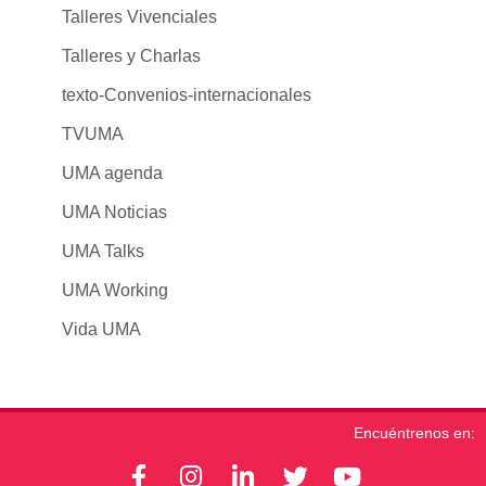
Talleres Vivenciales
Talleres y Charlas
texto-Convenios-internacionales
TVUMA
UMA agenda
UMA Noticias
UMA Talks
UMA Working
Vida UMA
Encuéntrenos en:
F
I
L
T
Y