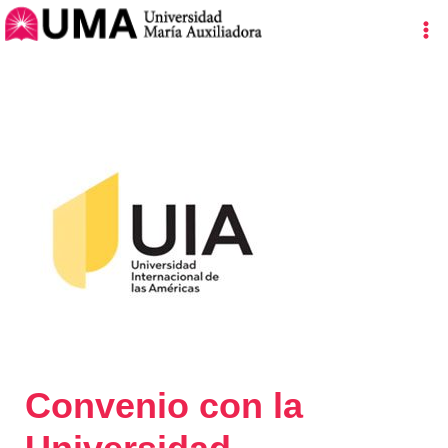
Ir
Navegación
Ma
al
de
Me
contenido
entradas
Convenio con la