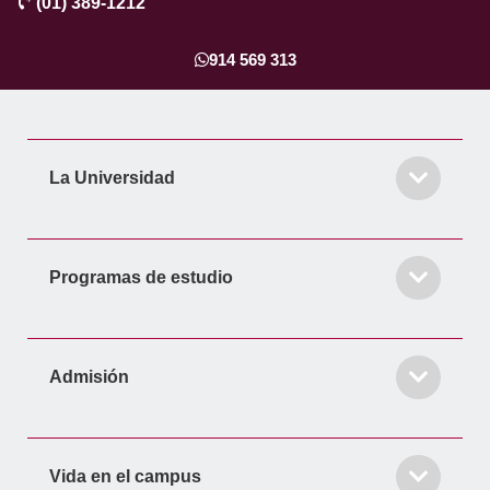
(01) 389-1212
e
t
k
t
t
b
a
e
t
u
o
g
d
e
b
914 569 313
o
r
i
r
e
k
a
n
-
m
-
f
i
La Universidad
n
Programas de estudio
Admisión
Vida en el campus