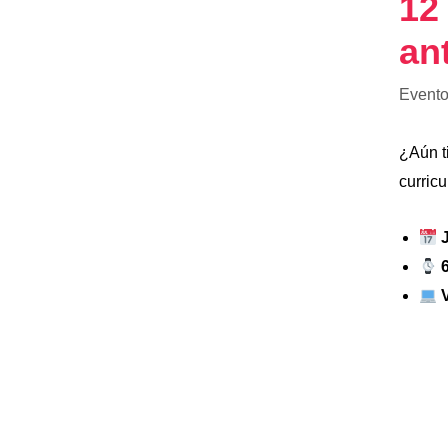
12
an
Evento
¿Aún t
curricu