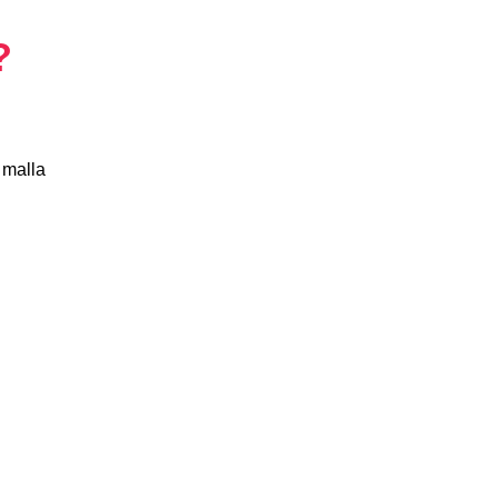
?
 malla