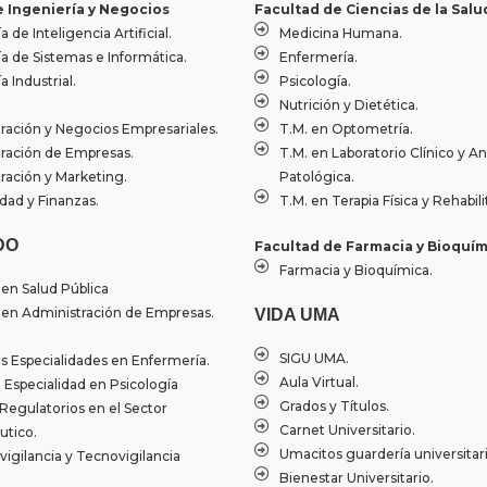
e Ingeniería y Negocios
Facultad de Ciencias de la Salu
k
a
n
a de Inteligencia Artificial.
Medicina Humana.
-
m
-
ía de Sistemas e Informática.
Enfermería.
f
i
a Industrial.
Psicología.
n
Nutrición y Dietética.
ración y Negocios Empresariales.
T.M. en Optometría.
ración de Empresas.
T.M. en Laboratorio Clínico y A
ración y Marketing.
Patológica.
dad y Finanzas.
T.M. en Terapia Física y Rehabili
DO
Facultad de Farmacia y Bioquím
Farmacia y Bioquímica.
 en Salud Pública
 en Administración de Empresas.
VIDA UMA
SIGU UMA.
 Especialidades en Enfermería.
Aula Virtual.
Especialidad en Psicología
Grados y Títulos.
Regulatorios en el Sector
Carnet Universitario.
tico.
Umacitos guardería universitari
igilancia y Tecnovigilancia
Bienestar Universitario.