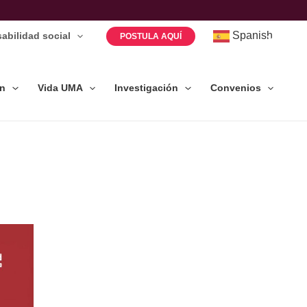
Spanish
abilidad social
POSTULA AQUÍ
ón
Vida UMA
Investigación
Convenios