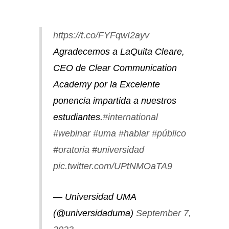
https://t.co/FYFqwI2ayv
Agradecemos a LaQuita Cleare,
CEO de Clear Communication
Academy por la Excelente
ponencia impartida a nuestros
estudiantes.
#international
#webinar
#uma
#hablar
#público
#oratoria
#universidad
pic.twitter.com/UPtNMOaTA9
— Universidad UMA
(@universidaduma)
September 7,