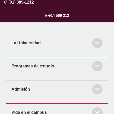
(01) 389-1212
e
t
k
t
t
b
a
e
t
u
o
g
d
e
b
914 569 313
o
r
i
r
e
k
a
n
-
m
-
f
i
La Universidad
n
Programas de estudio
Admisión
Vida en el campus