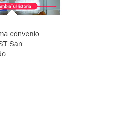
ma convenio
IST San
do