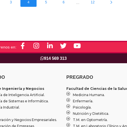
...
3
4
5
6
12
F
I
L
T
Y
renos en:
a
n
i
w
o
c
s
n
i
u
914 569 313
e
t
k
t
t
b
a
e
t
u
o
g
d
e
b
DO
PREGRADO
o
r
i
r
e
e Ingeniería y Negocios
Facultad de Ciencias de la Salu
k
a
n
a de Inteligencia Artificial.
Medicina Humana.
-
m
-
ía de Sistemas e Informática.
Enfermería.
f
i
a Industrial.
Psicología.
n
Nutrición y Dietética.
ración y Negocios Empresariales.
T.M. en Optometría.
ración de Empresas.
T.M. en Laboratorio Clínico y A