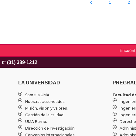
1
2
Encuént
(01) 389-1212
LA UNIVERSIDAD
PREGRA
Sobre la UMA.
Facultad d
Nuestras autoridades.
Ingenierí
Misión, visión y valores.
Ingenier
Gestión de la calidad.
Ingenierí
UMA Barrio.
Derecho
Dirección de Investigación.
Administ
Convenios internacionales.
Administ