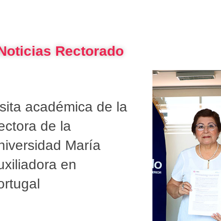
Noticias Rectorado
isita académica de la
ectora de la
niversidad María
uxiliadora en
ortugal