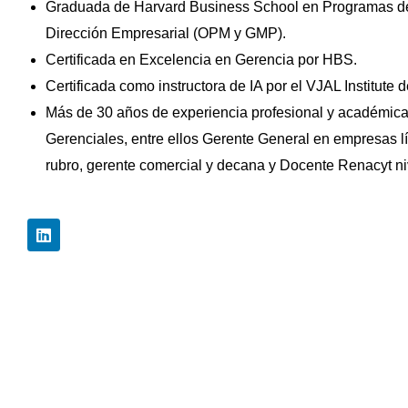
Graduada de Harvard Business School en Programas de
Dirección Empresarial (OPM y GMP).
Certificada en Excelencia en Gerencia por HBS.
Certificada como instructora de IA por el VJAL Institute d
Más de 30 años de experiencia profesional y académica
Gerenciales, entre ellos Gerente General en empresas l
rubro, gerente comercial y decana y Docente Renacyt niv
L
i
n
k
e
d
i
n