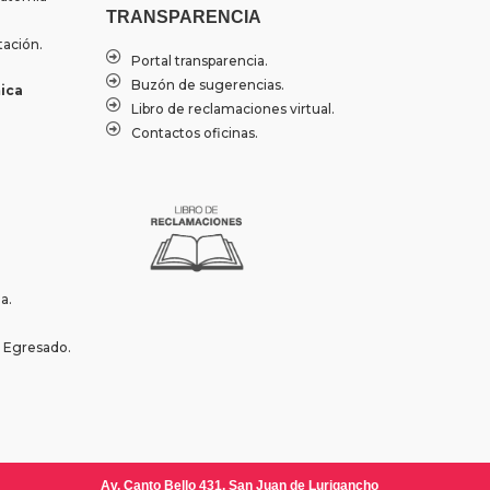
TRANSPARENCIA
tación.
Portal transparencia.
Buzón de sugerencias.
ica
Libro de reclamaciones virtual.
Contactos oficinas.
a.
l Egresado.
Av. Canto Bello 431, San Juan de Lurigancho