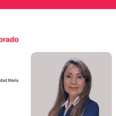
orado
idad María