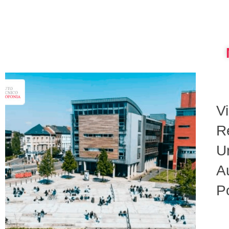
V
R
U
A
P