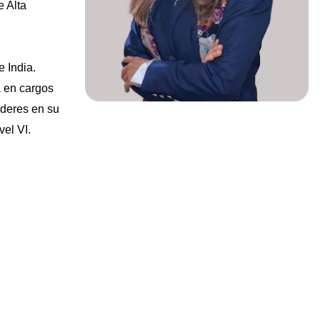
 Alta
e India.
 en cargos
íderes en su
el VI.