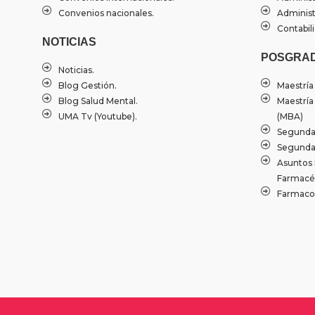
Convenios nacionales.
Administ
Contabili
NOTICIAS
POSGRA
Noticias.
Blog Gestión.
Maestría
Blog Salud Mental.
Maestría
UMA Tv (Youtube).
(MBA)
Segundas
Segunda 
Asuntos 
Farmacéu
Farmacov