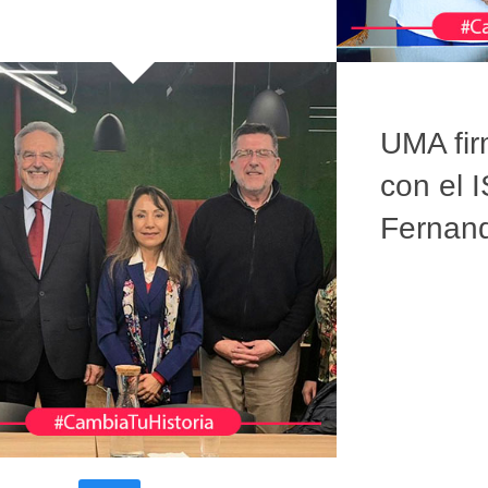
UMA fir
con el 
Fernan