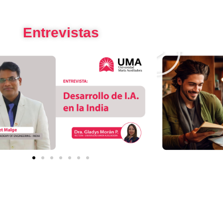
Entrevistas
P
l
a
y