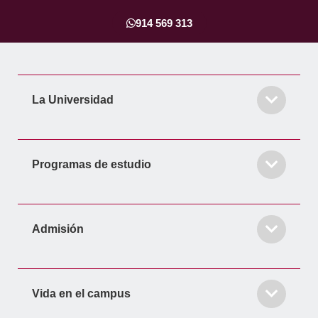
b
a
e
t
u
o
g
d
e
b
914 569 313
o
r
i
r
e
k
a
n
-
m
-
f
i
La Universidad
n
Programas de estudio
Admisión
Vida en el campus