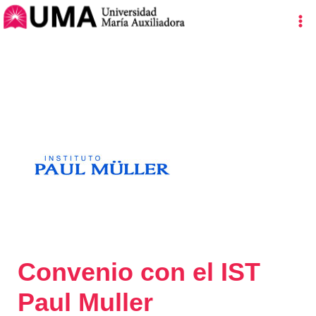
Ir
Navegación
Ma
al
de
Me
contenido
entradas
Convenio con el IST
Paul Muller