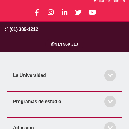
Encuéntrenos en:
F
I
L
T
Y
a
n
i
w
o
c
s
n
i
u
(01) 389-1212
e
t
k
t
t
b
a
e
t
u
o
g
d
e
b
914 569 313
o
r
i
r
e
k
a
n
-
m
-
f
i
La Universidad
n
Programas de estudio
Admisión