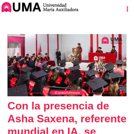
Ir
Navegación
Ma
al
de
Me
contenido
entradas
Con la presencia de
Asha Saxena, referente
mundial en IA, se