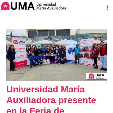
Ir
Navegación
Ma
al
de
Me
contenido
entradas
Universidad María
Auxiliadora presente
en la Feria de