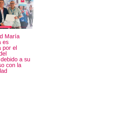
ad María
a es
 por el
del
 debido a su
o con la
dad