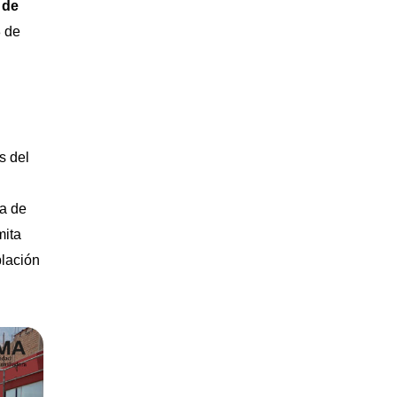
 de
8 de
s del
ia de
mita
blación