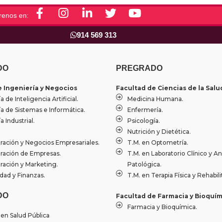
F
I
L
T
Y
renos en:
a
n
i
w
o
c
s
n
i
u
914 569 313
e
t
k
t
t
b
a
e
t
u
o
g
d
e
b
DO
PREGRADO
o
r
i
r
e
e Ingeniería y Negocios
Facultad de Ciencias de la Salu
k
a
n
a de Inteligencia Artificial.
Medicina Humana.
-
m
-
ía de Sistemas e Informática.
Enfermería.
f
i
a Industrial.
Psicología.
n
Nutrición y Dietética.
ración y Negocios Empresariales.
T.M. en Optometría.
ración de Empresas.
T.M. en Laboratorio Clínico y A
ración y Marketing.
Patológica.
dad y Finanzas.
T.M. en Terapia Física y Rehabili
DO
Facultad de Farmacia y Bioquím
Farmacia y Bioquímica.
 en Salud Pública