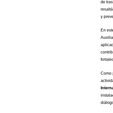
de tra
resalt
y preve
En est
Auxili
aplica
contri
fortale
Como p
activi
Intern
instal
diálog