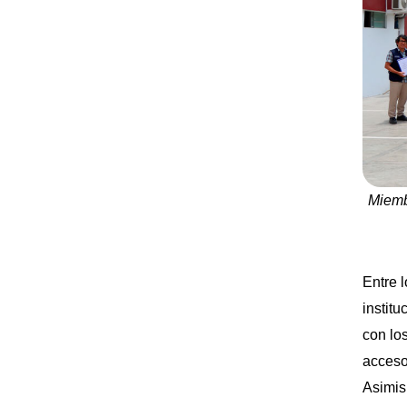
Miembr
Entre l
institu
con los
acceso 
Asimis