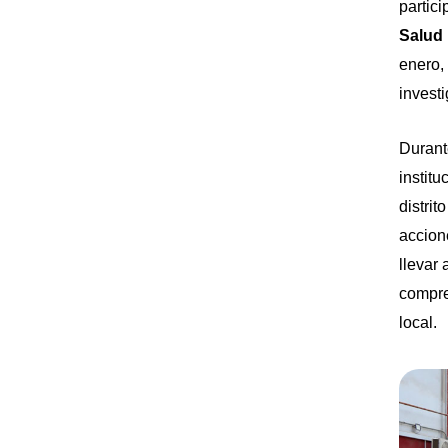
partic
Salud 
enero,
invest
Durant
instit
distrit
accion
llevar
compre
local.