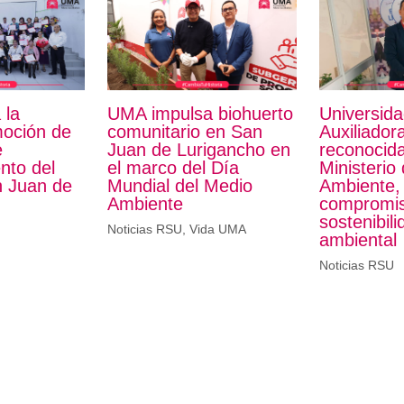
 la
UMA impulsa biohuerto
Universid
moción de
comunitario en San
Auxiliador
e
Juan de Lurigancho en
reconocida
nto del
el marco del Día
Ministerio 
 Juan de
Mundial del Medio
Ambiente,
Ambiente
compromis
sostenibili
Noticias RSU
,
Vida UMA
ambiental
Noticias RSU