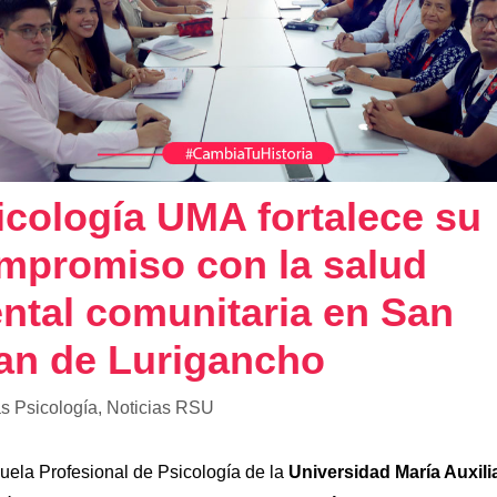
icología UMA fortalece su
mpromiso con la salud
ntal comunitaria en San
an de Lurigancho
as Psicología
,
Noticias RSU
uela Profesional de Psicología de la
Universidad María Auxili