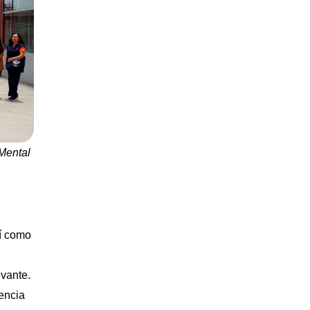
 Mental
sí como
evante.
encia