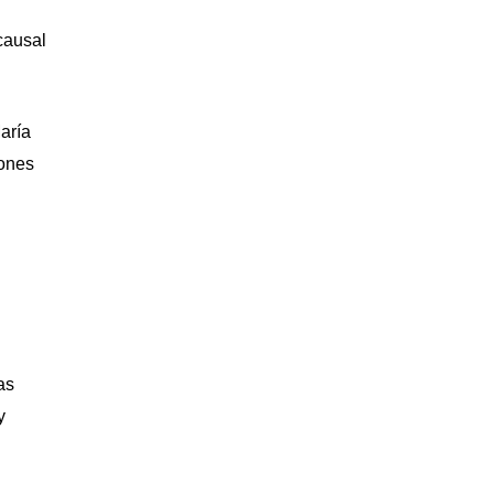
causal
aría
iones
as
y