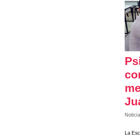
Ps
co
me
Ju
Notici
La Esc