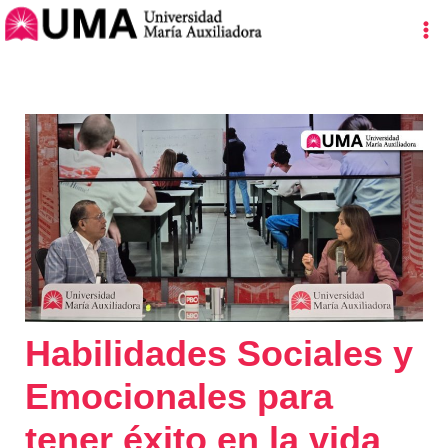
Ir
Navegación
Ma
al
de
Me
contenido
entradas
Habilidades Sociales y
Emocionales para
tener éxito en la vida