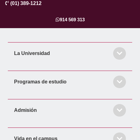
(01) 389-1212
e
t
k
t
t
b
a
e
t
u
o
g
d
e
b
914 569 313
o
r
i
r
e
k
a
n
-
m
-
f
i
La Universidad
n
Programas de estudio
Admisión
Vida en el campus