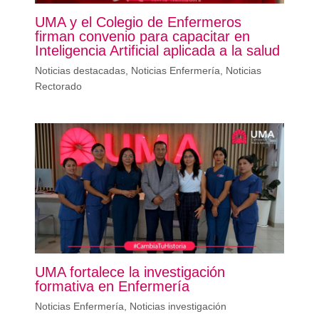
UMA y el Colegio de Enfermeros
firman convenio para capacitar en
Inteligencia Artificial aplicada a la salud
Noticias destacadas
,
Noticias Enfermería
,
Noticias
Rectorado
UMA fortalece la investigación
formativa en Enfermería
Noticias Enfermería
,
Noticias investigación