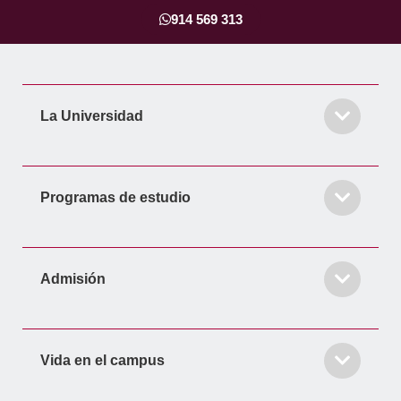
b
a
e
t
u
o
g
d
e
b
914 569 313
o
r
i
r
e
k
a
n
-
m
-
f
i
La Universidad
n
Programas de estudio
Admisión
Vida en el campus