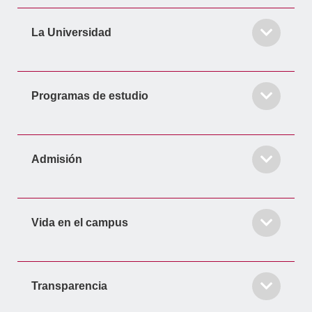
-
m
-
f
i
La Universidad
n
Programas de estudio
Admisión
Vida en el campus
Transparencia