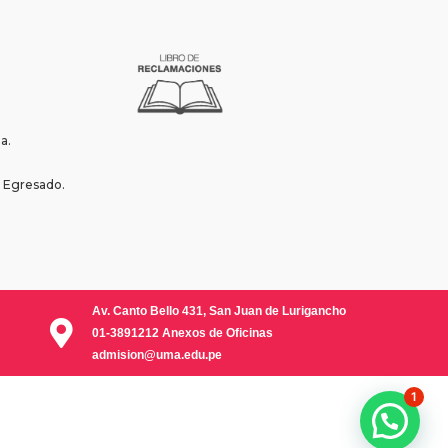
a.
l Egresado.
Av. Canto Bello 431, San Juan de Lurigancho
01-3891212 Anexos de Oficinas
admision@uma.edu.pe
1
Solicita Información