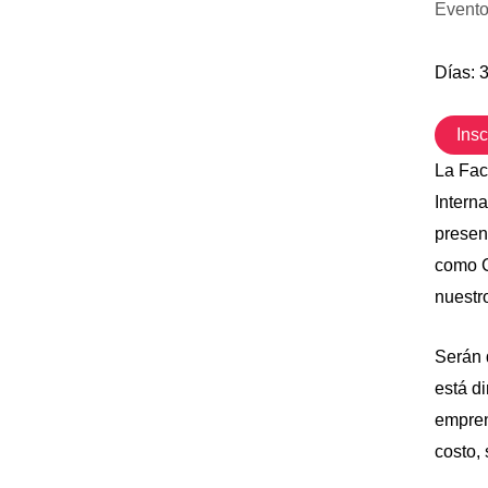
Event
Días: 
Insc
La Fac
Intern
presen
como C
nuestro
Serán 
está di
empren
costo, 