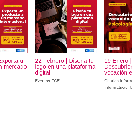
 Exporta un
22 Febrero | Diseña tu
19 Enero |
un mercado
logo en una plataforma
Descubrie
digital
vocación e
Eventos FCE
Charlas Inform
Informativas
,