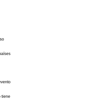
eso
países
evento
 tiene