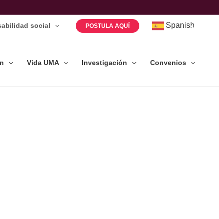
Spanish
abilidad social
POSTULA AQUÍ
ón
Vida UMA
Investigación
Convenios