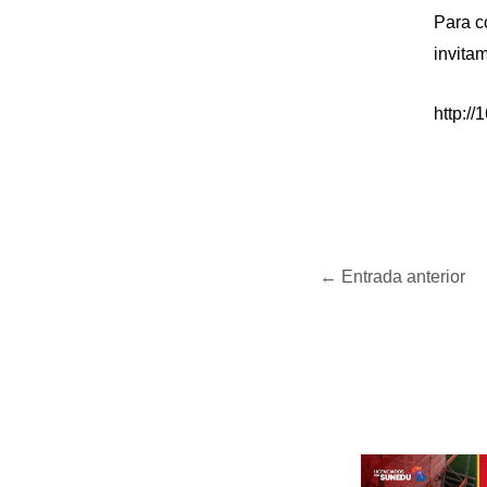
Para c
invitam
http:/
←
Entrada anterior