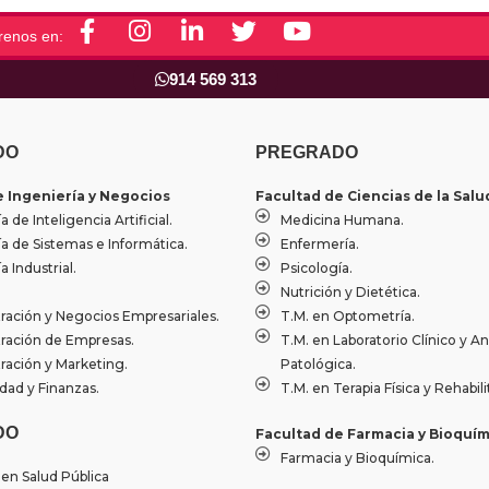
F
I
L
T
Y
renos en:
a
n
i
w
o
c
s
n
i
u
914 569 313
e
t
k
t
t
b
a
e
t
u
o
g
d
e
b
DO
PREGRADO
o
r
i
r
e
e Ingeniería y Negocios
Facultad de Ciencias de la Salu
k
a
n
a de Inteligencia Artificial.
Medicina Humana.
-
m
-
ía de Sistemas e Informática.
Enfermería.
f
i
a Industrial.
Psicología.
n
Nutrición y Dietética.
ración y Negocios Empresariales.
T.M. en Optometría.
ración de Empresas.
T.M. en Laboratorio Clínico y A
ración y Marketing.
Patológica.
dad y Finanzas.
T.M. en Terapia Física y Rehabili
DO
Facultad de Farmacia y Bioquím
Farmacia y Bioquímica.
 en Salud Pública