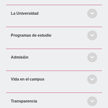
-
m
-
f
i
La Universidad
n
Programas de estudio
Admisión
Vida en el campus
Transparencia